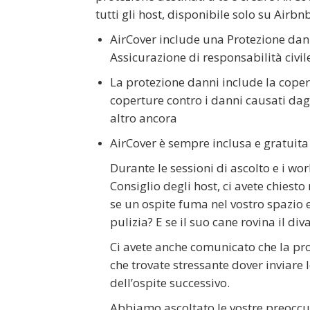
tutti gli host, disponibile solo su Airbnb
AirCover include una Protezione dan
Assicurazione di responsabilità civil
La protezione danni include la cope
coperture contro i danni causati dag
altro ancora
AirCover è sempre inclusa e gratuita
Durante le sessioni di ascolto e i wo
Consiglio degli host, ci avete chies
se un ospite fuma nel vostro spazio 
pulizia? E se il suo cane rovina il d
Ci avete anche comunicato che la p
che trovate stressante dover inviare 
dell’ospite successivo.
Abbiamo ascoltato le vostre preoccup