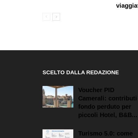
viaggia
SCELTO DALLA REDAZIONE
Voucher PID
Camerali: contributi
fondo perduto per
piccoli Hotel, B&B...
Turismo 5.0: come