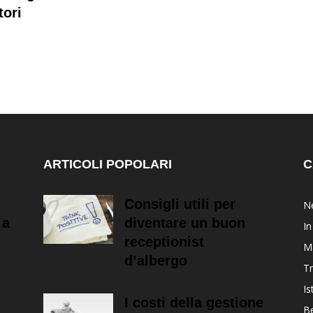
tori
ARTICOLI POPOLARI
C
Consigli utili per
Ne
 a
diventare un buon
In
receptionist
M
d’albergo
T
Is
I costi della gestione
B