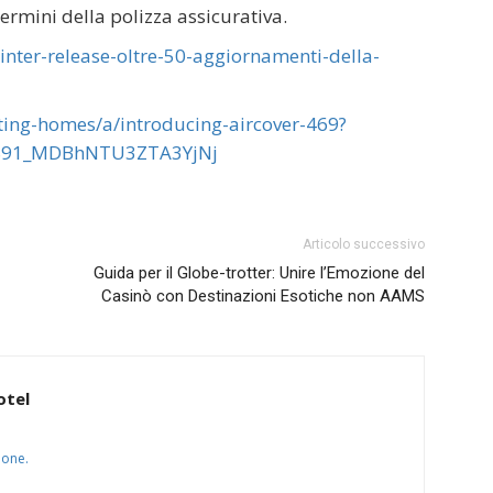
 termini della polizza assicurativa.
inter-release-oltre-50-aggiornamenti-della-
sting-homes/a/introducing-aircover-469?
4891_MDBhNTU3ZTA3YjNj
Articolo successivo
Guida per il Globe-trotter: Unire l’Emozione del
Casinò con Destinazioni Esotiche non AAMS
otel
ione.