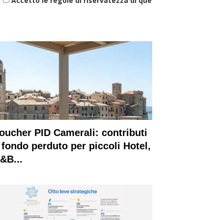
Accetto le regole di riservatezza di questo sito
oucher PID Camerali: contributi
 fondo perduto per piccoli Hotel,
&B...