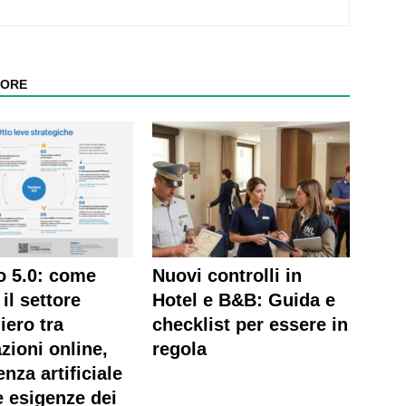
TORE
o 5.0: come
Nuovi controlli in
il settore
Hotel e B&B: Guida e
iero tra
checklist per essere in
zioni online,
regola
enza artificiale
 esigenze dei