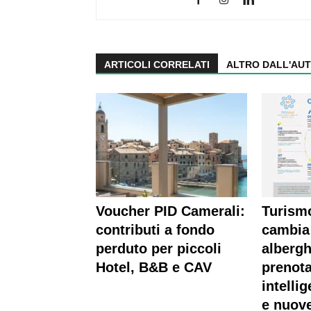
ARTICOLI CORRELATI
ALTRO DALL'AU
Voucher PID Camerali:
Turism
contributi a fondo
cambia 
perduto per piccoli
albergh
Hotel, B&B e CAV
prenota
intellig
e nuove