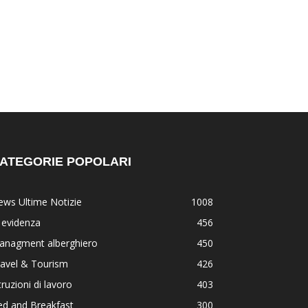
ATEGORIE POPOLARI
ws Ultime Notizie
1008
 evidenza
456
anagment alberghiero
450
ravel & Tourism
426
truzioni di lavoro
403
ed and Breakfast
300