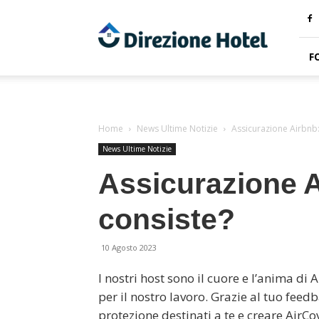
Direzione
Hotel
F
Home
News Ultime Notizie
Assicurazione Airbnb:
News Ultime Notizie
Assicurazione A
consiste?
10 Agosto 2023
I nostri host sono il cuore e l’anima di
per il nostro lavoro. Grazie al tuo fe
protezione destinati a te e creare AirCo