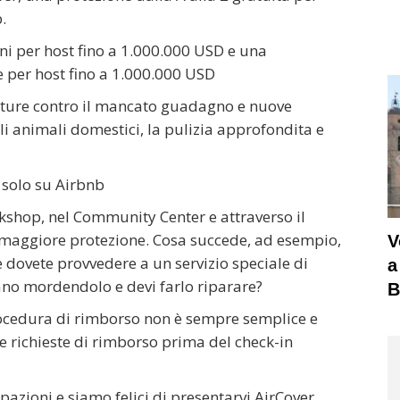
.
ni per host fino a 1.000.000 USD e una
e per host fino a 1.000.000 USD
rture contro il mancato guadagno e nuove
li animali domestici, la pulizia approfondita e
 solo su Airbnb
rkshop, nel Community Center e attraverso il
to maggiore protezione. Cosa succede, ad esempio,
V
e dovete provvedere a un servizio speciale di
a
ivano mordendolo e devi farlo riparare?
B
rocedura di rimborso non è sempre semplice e
le richieste di rimborso prima del check-in
azioni e siamo felici di presentarvi AirCover.