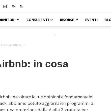
ORNITORI
CONSULENTI
RISORSE
EVENTI
BL
-
 in cosa consiste?
irbnb: in cosa
 Airbnb. Ascoltare le tue opinioni è fondamentale
edback, abbiamo potuto aggiornare i programmi di
ver, una protezione dalla A alla Z gratuita per