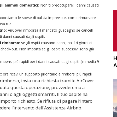
gli animali domestici:
Non ti preoccupare: i danni causati
.
imborsiamo le spese di pulizia impreviste, come rimuovere
asa tua.
gno:
AirCover rimborsa il mancato guadagno se cancelli
danni causati dagli ospiti.
di rimborso:
se gli ospiti causano danni, hai 14 giorni di
check-out. Non importa se gli ospiti successivi sono già
H
mpensi più rapidi per i danni causati dagli ospiti (in media 9
A
t:
ora ricevi un supporto prioritario e rimborsi più rapidi.
imborso, invia una richiesta tramite AirCover
ttuata questa operazione, provvederemo a
anni o agli oggetti smarriti. Il tuo ospite ha
mporto richiesto. Se rifiuta di pagare l’intero
dere l’intervento dell’Assistenza Airbnb.