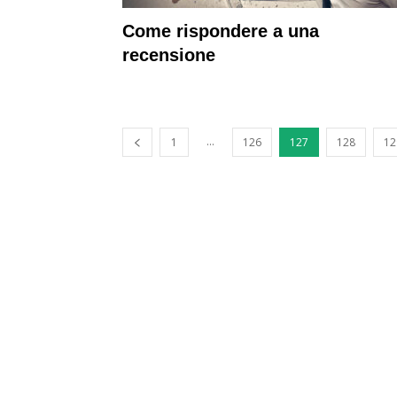
Come rispondere a una
recensione
...
1
126
127
128
12