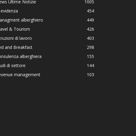
ws Ultime Notizie
1005
 evidenza
454
anagment alberghiero
449
ravel & Tourism
426
truzioni di lavoro
403
ed and Breakfast
298
nsulenza alberghiera
155
udi di settore
144
evenue management
103