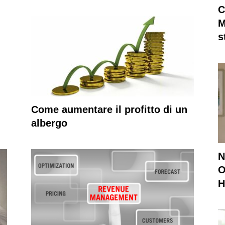
C
M
s
Come aumentare il profitto di un
albergo
N
O
H