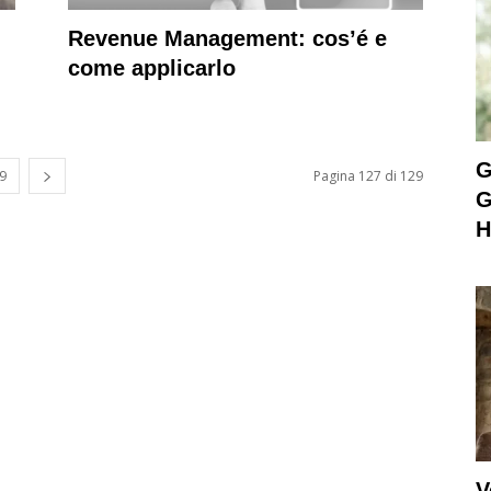
Revenue Management: cos’é e
come applicarlo
G
9
Pagina 127 di 129
G
H
V