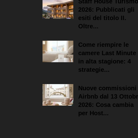
Staff House Turism
2026: Pubblicati gli
esiti del titolo II.
Oltre...
Come riempire le
camere Last Minute
in alta stagione: 4
strategie...
Nuove commissioni
Airbnb dal 13 Ottob
2026: Cosa cambia
per Host...