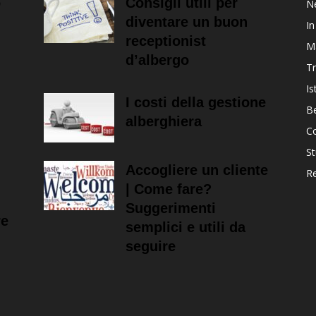
o
Consigli utili per
Ne
diventare un buon
In
receptionist
M
d’albergo
T
Is
I costi della gestione
B
alberghiera
Co
St
Accogliere un cliente
R
| Come fare?
Suggerimenti
re
semplici e utili da
seguire