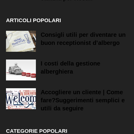
ARTICOLI POPOLARI
Consigli utili per diventare un
buon receptionist d’albergo
I costi della gestione
alberghiera
Accogliere un cliente | Come
fare?Suggerimenti semplici e
utili da seguire
CATEGORIE POPOLARI