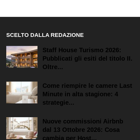
SCELTO DALLA REDAZIONE
Staff House Turismo 2026:
Pubblicati gli esiti del titolo II.
Oltre...
Come riempire le camere Last
Minute in alta stagione: 4
strategie...
Nuove commissioni Airbnb
dal 13 Ottobre 2026: Cosa
cambia per Host...