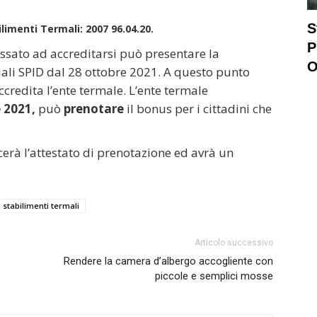
S
imenti Termali: 2007 96.04.20.
P
essato ad accreditarsi può presentare la
O
li SPID dal 28 ottobre 2021. A questo punto
ccredita l’ente termale. L’ente termale
 2021,
può
prenotare
il bonus per i cittadini che
cerà l’attestato di prenotazione ed avrà un
stabilimenti termali
Articolo successivo
Rendere la camera d’albergo accogliente con
piccole e semplici mosse