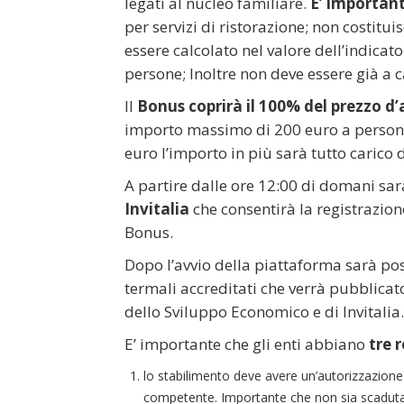
legati al nucleo familiare.
E’ important
per servizi di ristorazione; non costitu
essere calcolato nel valore dell’indicato
persone; Inoltre non deve essere già a c
Il
Bonus coprirà il 100% del prezzo d
importo massimo di 200 euro a persona.
euro l’importo in più sarà tutto carico d
A partire dalle ore 12:00 di domani sar
Invitalia
che consentirà la registrazion
Bonus.
Dopo l’avvio della piattaforma sarà poss
termali accreditati che verrà pubblicato
dello Sviluppo Economico e di Invitalia.
E’ importante che gli enti abbiano
tre r
lo stabilimento deve avere un’autorizzazione de
competente. Importante che non sia scaduta