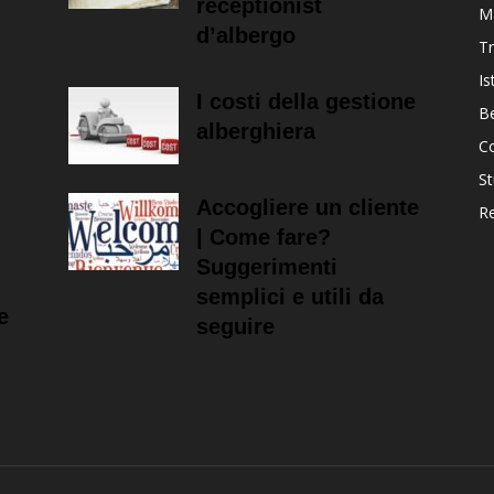
receptionist
M
d’albergo
T
Is
I costi della gestione
B
alberghiera
Co
St
Accogliere un cliente
R
| Come fare?
Suggerimenti
semplici e utili da
e
seguire