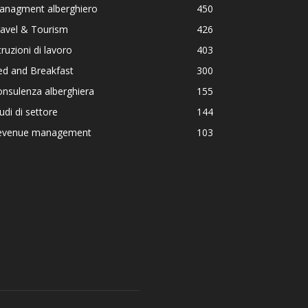
anagment alberghiero
450
ravel & Tourism
426
truzioni di lavoro
403
ed and Breakfast
300
nsulenza alberghiera
155
udi di settore
144
evenue management
103