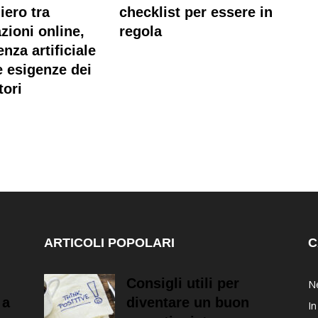
iero tra
checklist per essere in
zioni online,
regola
enza artificiale
 esigenze dei
tori
ARTICOLI POPOLARI
C
Consigli utili per
Ne
 a
diventare un buon
In