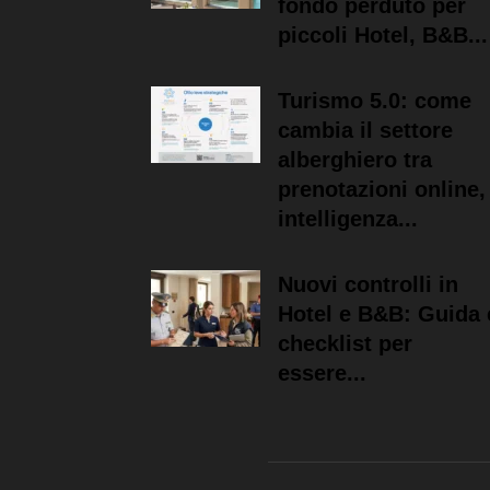
fondo perduto per
piccoli Hotel, B&B...
Turismo 5.0: come
cambia il settore
alberghiero tra
prenotazioni online,
intelligenza...
Nuovi controlli in
Hotel e B&B: Guida 
checklist per
essere...