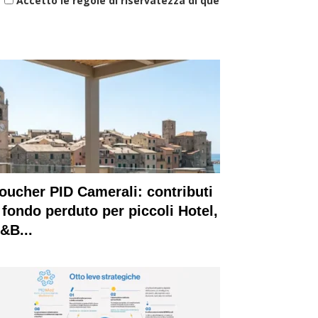
Accetto le regole di riservatezza di questo sito
oucher PID Camerali: contributi
 fondo perduto per piccoli Hotel,
&B...