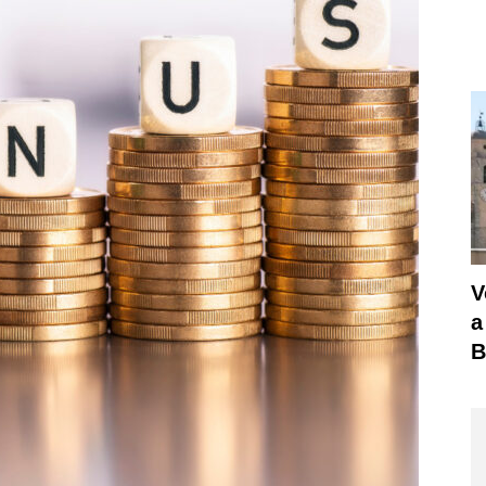
V
a
B