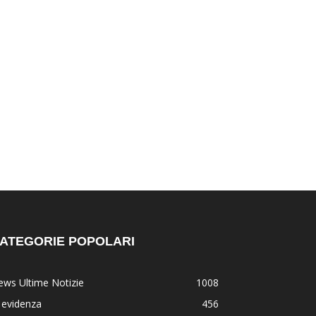
ATEGORIE POPOLARI
ws Ultime Notizie
1008
 evidenza
456