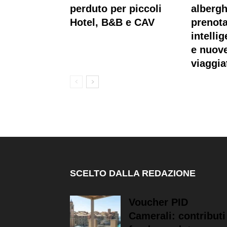
perduto per piccoli
albergh
Hotel, B&B e CAV
prenota
intellig
e nuove
viaggia
SCELTO DALLA REDAZIONE
Voucher PID
Camerali: contributi