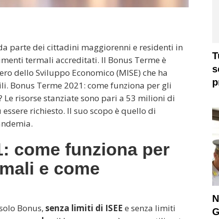
a parte dei cittadini maggiorenni e residenti in
T
ilimenti termali accreditati. Il Bonus Terme è
s
stero dello Sviluppo Economico (MISE) che ha
p
bili. Bonus Terme 2021: come funziona per gli
 Le risorse stanziate sono pari a 53 milioni di
 essere richiesto. Il suo scopo è quello di
pandemia.
: come funziona per
ermali e come
N
 solo Bonus,
senza limiti di ISEE
e senza limiti
G