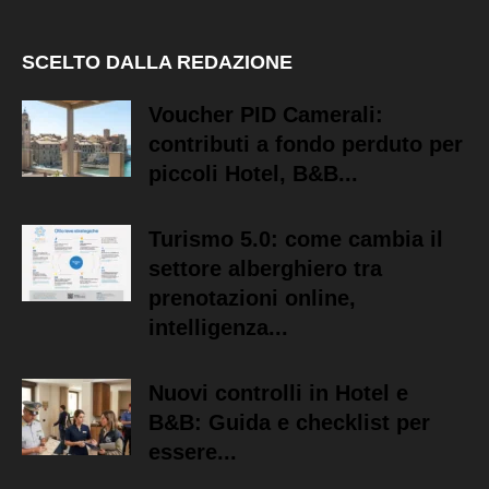
SCELTO DALLA REDAZIONE
Voucher PID Camerali:
contributi a fondo perduto per
piccoli Hotel, B&B...
Turismo 5.0: come cambia il
settore alberghiero tra
prenotazioni online,
intelligenza...
Nuovi controlli in Hotel e
B&B: Guida e checklist per
essere...