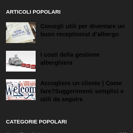
ARTICOLI POPOLARI
Consigli utili per diventare un
buon receptionist d’albergo
I costi della gestione
alberghiera
Accogliere un cliente | Come
fare?Suggerimenti semplici e
utili da seguire
CATEGORIE POPOLARI