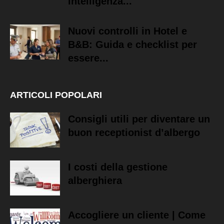
intelligenza...
Nuovi controlli in Hotel e
B&B: Guida e checklist per
essere...
ARTICOLI POPOLARI
Consigli utili per diventare un
buon receptionist d’albergo
I costi della gestione
alberghiera
Accogliere un cliente | Come