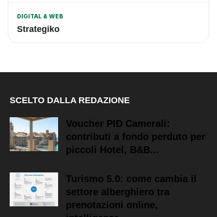
DIGITAL & WEB
Strategiko
SCELTO DALLA REDAZIONE
Voucher PID Camerali:
contributi a fondo perduto per
piccoli Hotel, B&B...
Turismo 5.0: come cambia il
settore alberghiero tra
prenotazioni online,