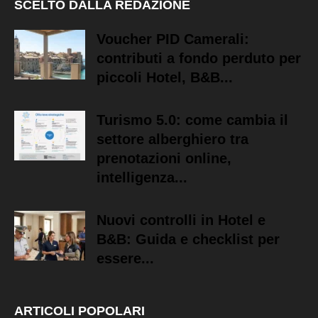
SCELTO DALLA REDAZIONE
Voucher PID Camerali:
contributi a fondo perduto per
piccoli Hotel, B&B...
Turismo 5.0: come cambia il
settore alberghiero tra
prenotazioni online,
intelligenza...
Nuovi controlli in Hotel e
B&B: Guida e checklist per
essere...
ARTICOLI POPOLARI