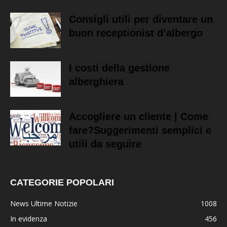
Consigli utili per diventare un
buon receptionist d’albergo
I costi della gestione
alberghiera
Accogliere un cliente | Come
fare?Suggerimenti semplici e
utili da seguire
CATEGORIE POPOLARI
News Ultime Notizie
1008
In evidenza
456