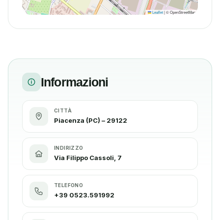
Leaflet
|
© OpenStreetMap
Informazioni
CITTÀ
Piacenza (PC) – 29122
INDIRIZZO
Via Filippo Cassoli, 7
TELEFONO
+39 0523.591992