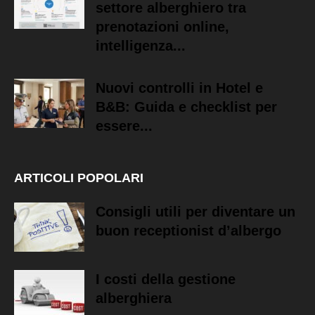
settore alberghiero tra
prenotazioni online,
intelligenza...
Nuovi controlli in Hotel e
B&B: Guida e checklist per
essere...
ARTICOLI POPOLARI
Consigli utili per diventare un
buon receptionist d’albergo
I costi della gestione
alberghiera