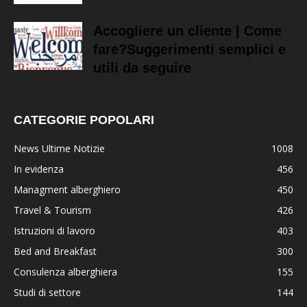
Accogliere un cliente | Come
fare?Suggerimenti semplici e
utili da seguire
CATEGORIE POPOLARI
News Ultime Notizie
1008
In evidenza
456
Managment alberghiero
450
Travel & Tourism
426
Istruzioni di lavoro
403
Bed and Breakfast
300
Consulenza alberghiera
155
Studi di settore
144