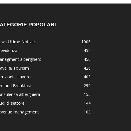
ATEGORIE POPOLARI
ws Ultime Notizie
1006
 evidenza
455
anagment alberghiero
450
ravel & Tourism
426
truzioni di lavoro
403
ed and Breakfast
299
nsulenza alberghiera
155
udi di settore
144
evenue management
103