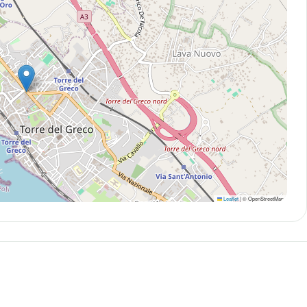
Leaflet
|
© OpenStreetMap