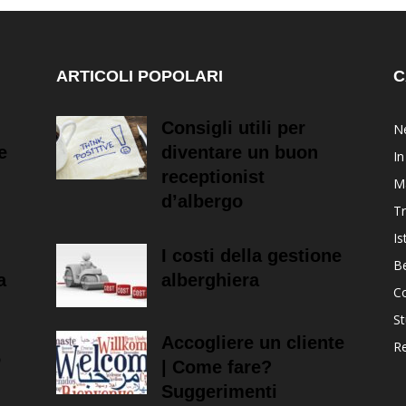
ARTICOLI POPOLARI
C
Consigli utili per
Ne
e
diventare un buon
In
receptionist
M
d’albergo
T
Is
I costi della gestione
B
a
alberghiera
Co
St
Accogliere un cliente
R
o
| Come fare?
Suggerimenti