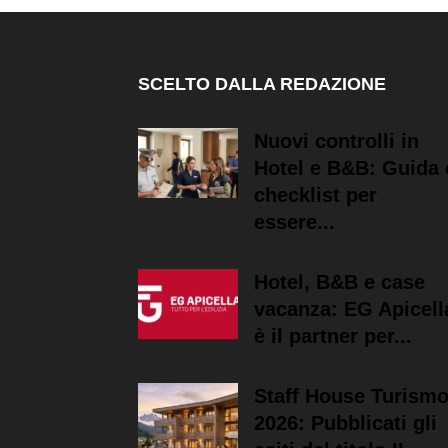
SCELTO DALLA REDAZIONE
Nuovi controlli in
Hotel e B&B: Guida 
checklist per
essere...
Hotel, B&B e case
vacanza: EG Apicell
è il partner per...
Staff House Turism
2026: Pubblicati gli