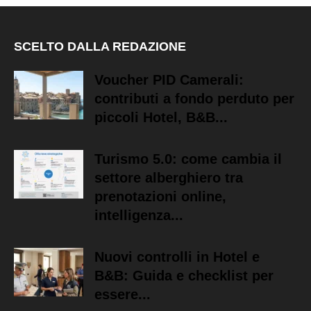
SCELTO DALLA REDAZIONE
Voucher PID Camerali:
contributi a fondo perduto per
piccoli Hotel, B&B...
Turismo 5.0: come cambia il
settore alberghiero tra
prenotazioni online,
intelligenza...
Nuovi controlli in Hotel e
B&B: Guida e checklist per
essere...