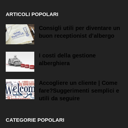
ARTICOLI POPOLARI
Consigli utili per diventare un
buon receptionist d’albergo
I costi della gestione
alberghiera
Accogliere un cliente | Come
fare?Suggerimenti semplici e
utili da seguire
CATEGORIE POPOLARI