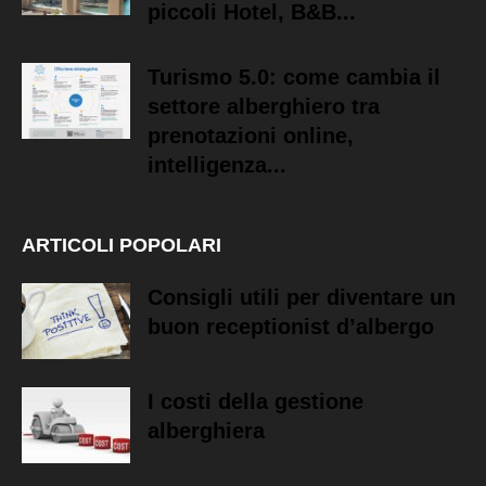
piccoli Hotel, B&B...
Turismo 5.0: come cambia il
settore alberghiero tra
prenotazioni online,
intelligenza...
ARTICOLI POPOLARI
Consigli utili per diventare un
buon receptionist d’albergo
I costi della gestione
alberghiera