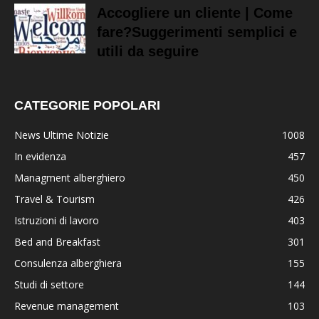
Accogliere un cliente | Come
fare?Suggerimenti semplici e
utili da seguire
CATEGORIE POPOLARI
News Ultime Notizie
1008
In evidenza
457
Managment alberghiero
450
Travel & Tourism
426
Istruzioni di lavoro
403
Bed and Breakfast
301
Consulenza alberghiera
155
Studi di settore
144
Revenue management
103