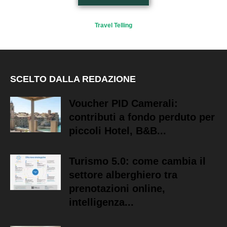
Travel Telling
SCELTO DALLA REDAZIONE
Voucher PID Camerali:
contributi a fondo perduto per
piccoli Hotel, B&B...
Turismo 5.0: come cambia il
settore alberghiero tra
prenotazioni online,
intelligenza...