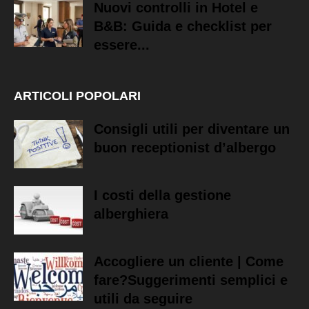
Nuovi controlli in Hotel e
B&B: Guida e checklist per
essere...
ARTICOLI POPOLARI
Consigli utili per diventare un
buon receptionist d’albergo
I costi della gestione
alberghiera
Accogliere un cliente | Come
fare?Suggerimenti semplici e
utili da seguire