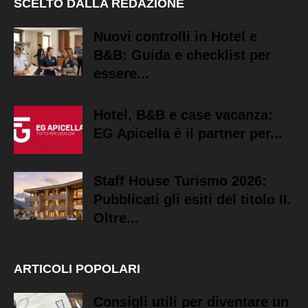
SCELTO DALLA REDAZIONE
Nuovi controlli in Hotel e
B&B: Guida e checklist per
essere...
Hotel, B&B e case vacanza:
EG Apicella è il partner per...
Staff House Turismo 2026:
Pubblicati gli esiti del titolo II.
Oltre...
ARTICOLI POPOLARI
Consigli utili per diventare un