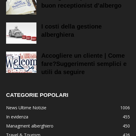
buon receptionist d’albergo
I costi della gestione
alberghiera
Accogliere un cliente | Come
fare?Suggerimenti semplici e
utili da seguire
CATEGORIE POPOLARI
News Ultime Notizie
1006
In evidenza
455
Managment alberghiero
450
Travel & Tourism
426