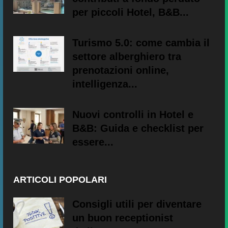
per piccoli Hotel, B&B...
Turismo 5.0: come cambia il
settore alberghiero tra
prenotazioni online,
intelligenza...
Nuovi controlli in Hotel e
B&B: Guida e checklist per
essere...
ARTICOLI POPOLARI
Consigli utili per diventare
un buon receptionist