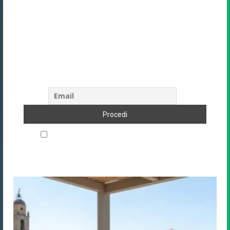
Unisciti alla community di Direzione
Hotel
Oltre 9.388+ albergatori e professionisti
del settore ricevono la nostra newsletter.
Iscriviti anche tu!
Accetto le regole di riservatezza di questo sito