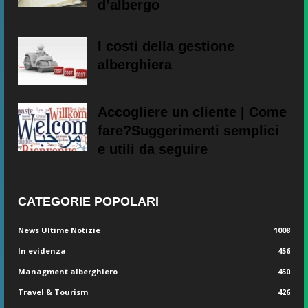
d’albergo
I costi della gestione
alberghiera
Accogliere un cliente | Come
fare?Suggerimenti semplici
e utili da seguire
CATEGORIE POPOLARI
News Ultime Notizie
1008
In evidenza
456
Managment alberghiero
450
Travel & Tourism
426