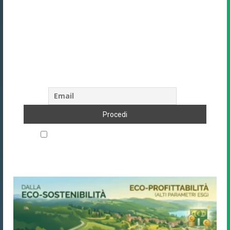
Unisciti alla community di Direzione
Hotel
Oltre 9.388+ albergatori e professionisti
del settore ricevono la nostra newsletter.
Iscriviti anche tu!
Accetto le regole di riservatezza di questo sito