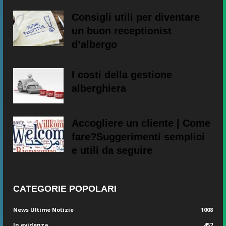
Consigli utili per diventare
un buon receptionist
d’albergo
I costi della gestione
alberghiera
Accogliere un cliente | Come
fare?Suggerimenti semplici
e utili da seguire
CATEGORIE POPOLARI
News Ultime Notizie
1008
In evidenza
457