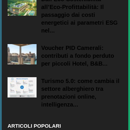
all’Eco-Profittabilità: Il
passaggio dai costi
energetici ai parametri ESG
nel...
Voucher PID Camerali:
contributi a fondo perduto
per piccoli Hotel, B&B...
Turismo 5.0: come cambia il
settore alberghiero tra
prenotazioni online,
intelligenza...
ARTICOLI POPOLARI