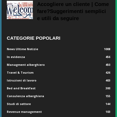
Accogliere un cliente | Come
fare?Suggerimenti semplici
e utili da seguire
CATEGORIE POPOLARI
News Ultime Notizie
1008
In evidenza
456
Managment alberghiero
450
Travel & Tourism
426
Istruzioni di lavoro
403
Bed and Breakfast
300
Consulenza alberghiera
155
Studi di settore
144
Revenue management
103