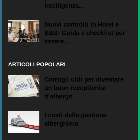
intelligenza...
Nuovi controlli in Hotel e
B&B: Guida e checklist per
essere...
ARTICOLI POPOLARI
Consigli utili per diventare
un buon receptionist
d’albergo
I costi della gestione
alberghiera