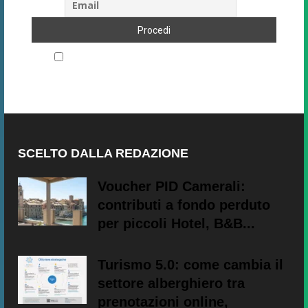
Accetto le regole di riservatezza di questo sito
SCELTO DALLA REDAZIONE
Voucher PID Camerali:
contributi a fondo perduto
per piccoli Hotel, B&B...
Turismo 5.0: come cambia il
settore alberghiero tra
prenotazioni online,