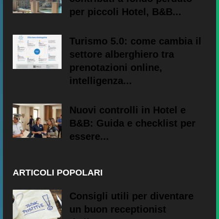
per piccoli Hotel, B&B...
Turismo 5.0: come cambia il
settore alberghiero tra
prenotazioni online,
intelligenza...
Nuovi controlli in Hotel e
B&B: Guida e checklist per
essere...
ARTICOLI POPOLARI
Consigli utili per diventare
un buon receptionist