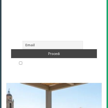
Unisciti alla community di Direzione
Hotel
Oltre 9.388+ albergatori e professionisti
del settore ricevono la nostra newsletter.
Iscriviti anche tu!
Accetto le regole di riservatezza di questo sito