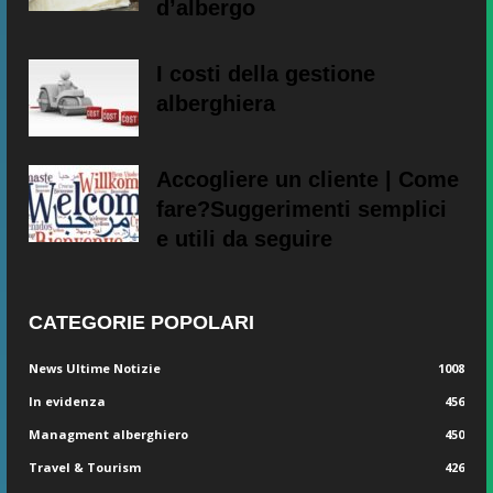
d’albergo
I costi della gestione
alberghiera
Accogliere un cliente | Come
fare?Suggerimenti semplici
e utili da seguire
CATEGORIE POPOLARI
News Ultime Notizie
1008
In evidenza
456
Managment alberghiero
450
Travel & Tourism
426