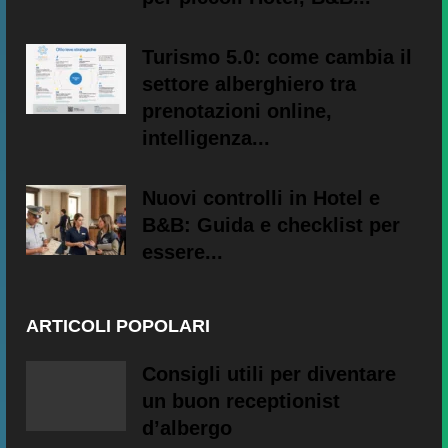
Turismo 5.0: come cambia il
settore alberghiero tra
prenotazioni online,
intelligenza...
Nuovi controlli in Hotel e
B&B: Guida e checklist per
essere...
ARTICOLI POPOLARI
Consigli utili per diventare
un buon receptionist
d’albergo