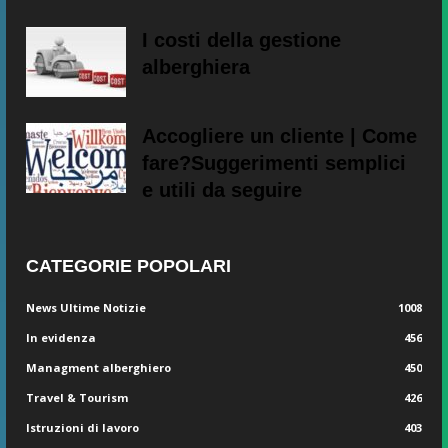
I costi della gestione
alberghiera
Accogliere un cliente | Come
fare?Suggerimenti semplici
e utili da seguire
CATEGORIE POPOLARI
News Ultime Notizie
1008
In evidenza
456
Managment alberghiero
450
Travel & Tourism
426
Istruzioni di lavoro
403