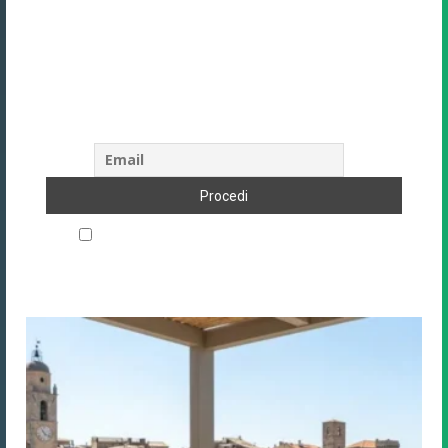
Unisciti alla community di Direzione
Hotel
Oltre 9.388+ albergatori e professionisti
del settore ricevono la nostra newsletter.
Iscriviti anche tu!
Accetto le regole di riservatezza di questo sito