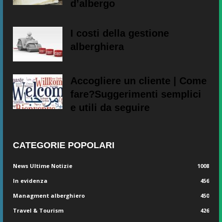
d’albergo
I costi della gestione
alberghiera
Accogliere un cliente | Come
fare?Suggerimenti semplici
e utili da seguire
CATEGORIE POPOLARI
News Ultime Notizie
1008
In evidenza
456
Managment alberghiero
450
Travel & Tourism
426