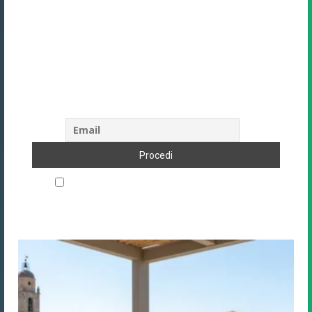
Unisciti alla community di Direzione
Hotel
Oltre 9.388+ albergatori e professionisti
del settore ricevono la nostra newsletter.
Iscriviti anche tu!
Accetto le regole di riservatezza di questo sito