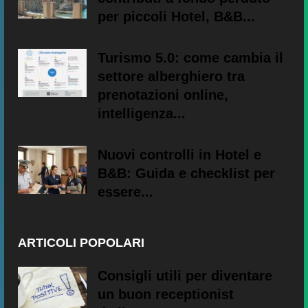
per piccoli Hotel, B&B...
Turismo 5.0: come cambia il
settore alberghiero tra
prenotazioni online,
intelligenza...
Nuovi controlli in Hotel e
B&B: Guida e checklist per
essere...
ARTICOLI POPOLARI
Consigli utili per diventare
un buon receptionist