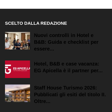
SCELTO DALLA REDAZIONE
Nuovi controlli in Hotel e
B&B: Guida e checklist per
essere...
Hotel, B&B e case vacanza:
EG Apicella è il partner per...
Staff House Turismo 2026:
Pubblicati gli esiti del titolo II.
Oltre...