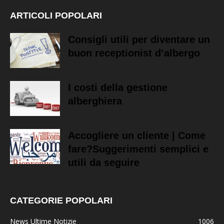
ARTICOLI POPOLARI
Consigli utili per diventare un
buon receptionist d’albergo
I costi della gestione
alberghiera
Accogliere un cliente | Come
fare?Suggerimenti semplici e
utili da seguire
CATEGORIE POPOLARI
News Ultime Notizie
1006