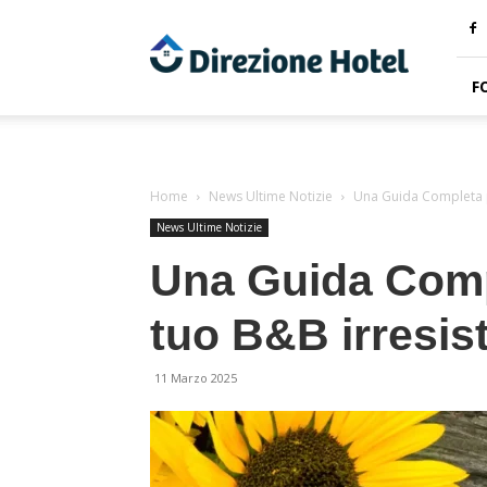
Direzione
Hotel
F
Home
News Ultime Notizie
Una Guida Completa pe
News Ultime Notizie
Una Guida Compl
tuo B&B irresist
11 Marzo 2025