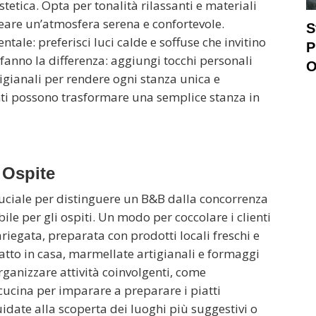
etica. Opta per tonalità rilassanti e materiali
creare un’atmosfera serena e confortevole.
S
ale: preferisci luci calde e soffuse che invitino
P
 fanno la differenza: aggiungi tocchi personali
O
tigianali per rendere ogni stanza unica e
ti possono trasformare una semplice stanza in
 Ospite
ruciale per distinguere un B&B dalla concorrenza
le per gli ospiti. Un modo per coccolare i clienti
riegata, preparata con prodotti locali freschi e
fatto in casa, marmellate artigianali e formaggi
organizzare attività coinvolgenti, come
i cucina per imparare a preparare i piatti
uidate alla scoperta dei luoghi più suggestivi o