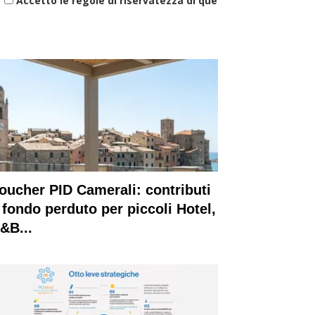
Accetto le regole di riservatezza di questo sito
oucher PID Camerali: contributi
 fondo perduto per piccoli Hotel,
&B...