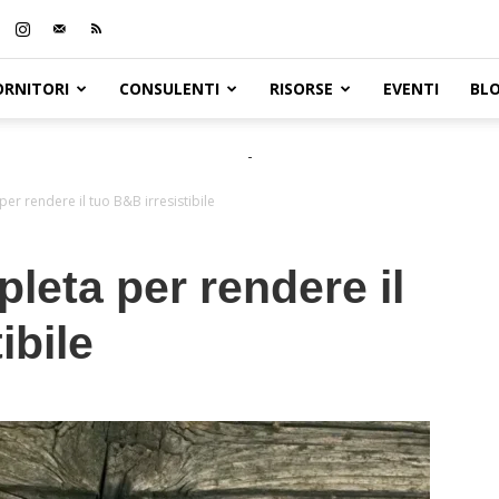
ORNITORI
CONSULENTI
RISORSE
EVENTI
BL
-
r rendere il tuo B&B irresistibile
eta per rendere il
ibile