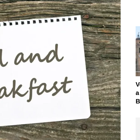
V
a
B